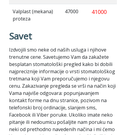
Valplast (mekana)
47000
41000
proteza
Savet
Izdvojili smo neke od naših usluga i njihove
trenutne cene. Savetujemo Vam da zakažete
besplatan stomatološki pregled kako bi dobili
najpreciznije informacije o vrsti stomatološkog
tretmana koji Vam preporučujemo i njegovu
cenu. Zakazivanje pregleda se vrši na način koji
Vama najviše odgovara: popunjavanjem
kontakt forme na dnu stranice, pozivom na
telefonski broj ordinacije, slanjem sms,
Facebook ili Viber poruke. Ukoliko imate neko
pitanje ili nedoumicu pošaljite nam poruku na
neki od prethodno navedenih načina i mi ćemo