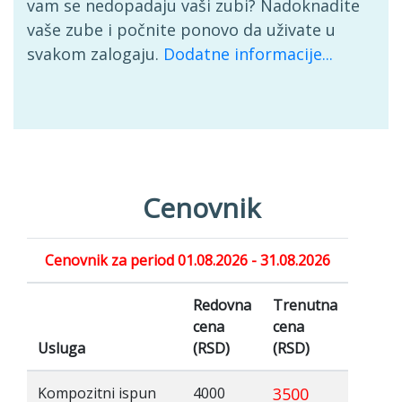
vam se nedopadaju vaši zubi? Nadoknadite
vaše zube i počnite ponovo da uživate u
svakom zalogaju.
Dodatne informacije...
Cenovnik
Cenovnik za period
01.08.2026
-
31.08.2026
Redovna
Trenutna
cena
cena
Usluga
(RSD)
(RSD)
Kompozitni ispun
4000
3500