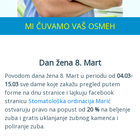
MI ČUVAMO VAŠ OSMEH
Dan žena 8. Mart
Povodom dana žena 8. Mart u periodu od
04.03-
15.03
sve dame koje zakažu pregled putem
forme na dnu stranice i lajkuju facebook
stranicu
Stomatološka ordinacija Marić
ostvaruju pravo na popust od
20 %
na beljenje
zuba i gratis uklanjanje zubnog kamenca i
poliranje zuba.