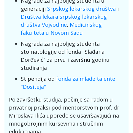
Nagrade za najboljeg studenta u
generaciji
Srpskog lekarskog društva
i
Društva lekara srpskog lekarskog
društva Vojvodine
,
Medicinskog
fakulteta u Novom Sadu
Nagrada za najboljeg studenta
stomatologije od fonda "Slađana
Đorđević" za prvu i završnu godinu
studiranja
Stipendija od
fonda za mlade talente
"Dositeja"
Po završetku studija, počinje sa radom u
privatnoj praksi pod mentorstvom prof. dr
Miroslava Ilića uporedo se usavršavajući na
mnogobrojnim kursevima i stručnim
edukacijama.