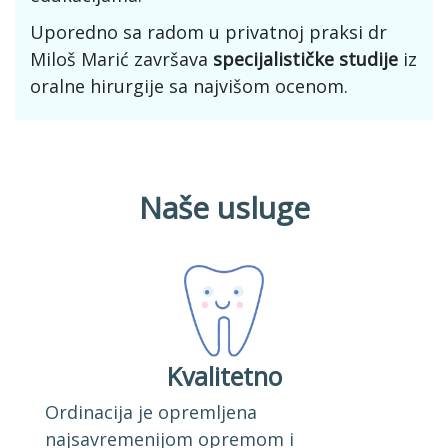
Uporedno sa radom u privatnoj praksi dr
Miloš Marić završava
specijalističke studije
iz
oralne hirurgije sa najvišom ocenom.
Naše usluge
Kvalitetno
Ordinacija je opremljena
najsavremenijom opremom i